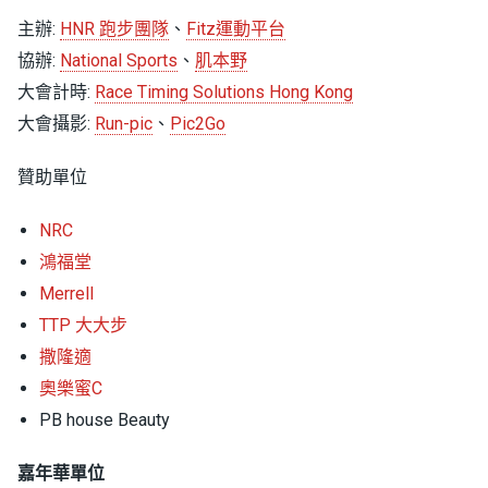
主辦:
HNR 跑步團隊
、
Fitz運動平台
協辦:
National Sports
、
肌本野
⼤會計時:
Race Timing Solutions Hong Kong
⼤會攝影:
Run-pic
、
Pic2Go
贊助單位
NRC
鴻福堂
Merrell
TTP 大大步
撒隆適
奧樂蜜C
PB house Beauty
嘉年華單位