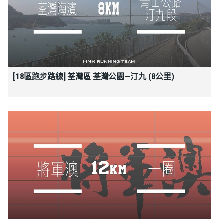
[18區跑步路線] 荃灣區 荃灣公園—汀九 (8公里)