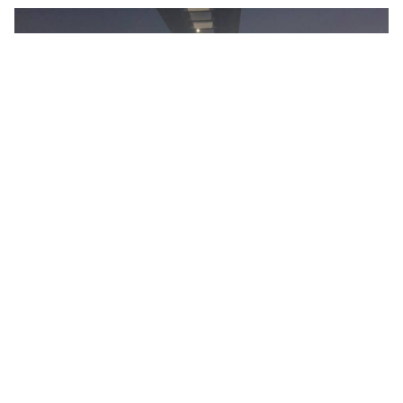
[18區跑步路線] 深水埗 深水埗運動場—昂船洲大橋 (8公
里)