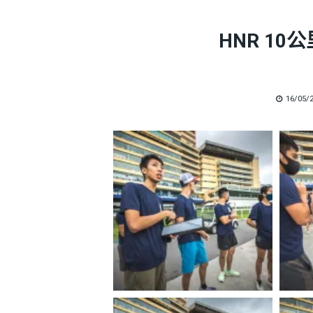
HNR 10公
POSTE
16/05/
ON