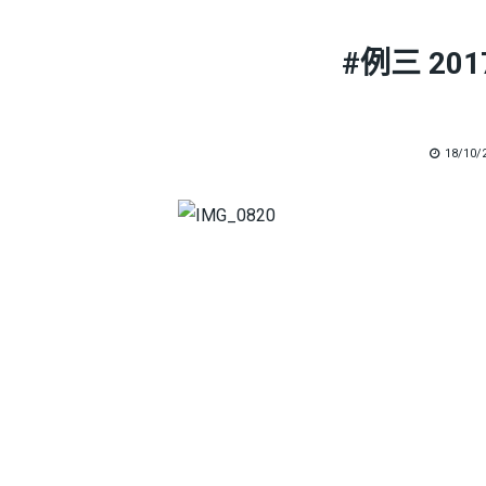
#例三 201
POSTE
18/10/
ON