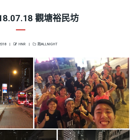
18.07.18 觀塘裕民坊
D
AUTHOR
CATEGORIES
2018
HNR
跑ALLNIGHT