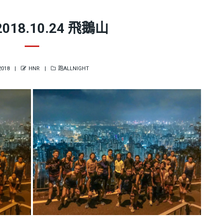
018.10.24 飛鵝山
D
AUTHOR
CATEGORIES
2018
HNR
跑ALLNIGHT