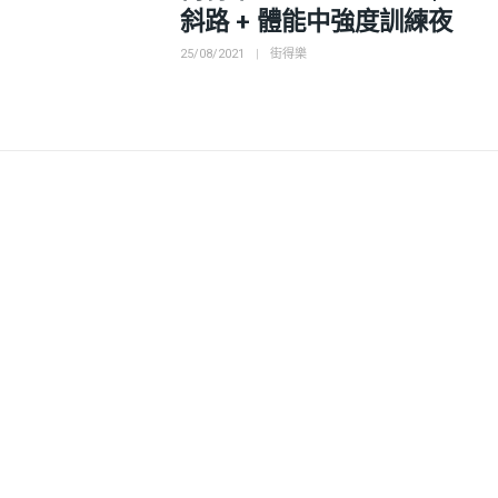
斜路 + 體能中強度訓練夜
Posted
Categories
25/08/2021
街得樂
on