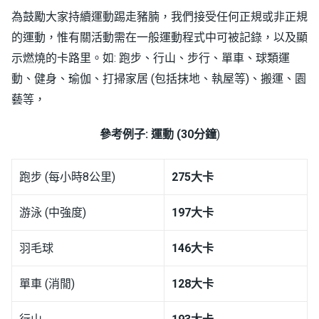
為鼓勵大家持續運動踢走豬腩，我們接受任何正規或非正規
的運動，惟有關活動需在一般運動程式中可被記錄，以及顯
示燃燒的卡路里。如: 跑步、行山、步行、單車、球類運
動、健身、瑜伽、打掃家居 (包括抹地、執屋等)、搬運、園
藝等，
參考例子: 運動 (30分鐘
)
跑步 (每小時8公里)
275
大卡
游泳 (中強度)
197
大卡
羽毛球
146
大卡
單車 (消閒)
128
大卡