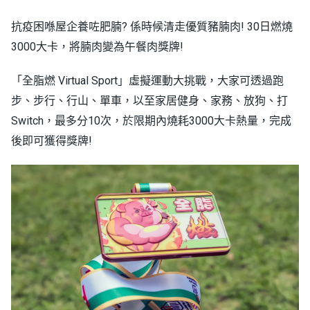
抗疫困喺屋企養咗肥腩? 係時候清走優質豬腩肉! 30日燃燒
3000大卡，將腩肉變為午餐肉獎牌!
「全脂燃 Virtual Sport」虛擬運動大挑戰，大家可透過跑
步、步行、行山、單車，以至家居健身、家務、放狗、打
Switch，最多分10次，於限期內燒耗3000大卡熱量，完成
後即可獲得獎牌!