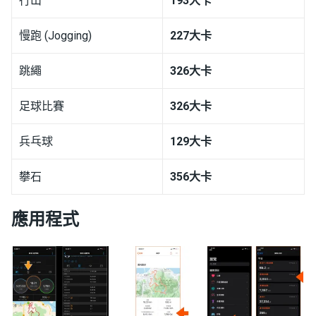
行山
193
大卡
慢跑 (Jogging)
227
大卡
跳繩
326
大卡
足球比賽
326
大卡
兵乓球
129
大卡
攀石
356
大卡
應用程式