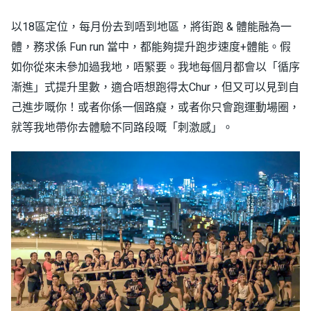
以18區定位，每月份去到唔到地區，將街跑 & 體能融為一
體，務求係 Fun run 當中，都能夠提升跑步速度+體能。假
如你從來未參加過我地，唔緊要。我地每個月都會以「循序
漸進」式提升里數，適合唔想跑得太Chur，但又可以見到自
己進步嘅你！或者你係一個路癡，或者你只會跑運動場圈，
就等我地帶你去體驗不同路段嘅「刺激感」。