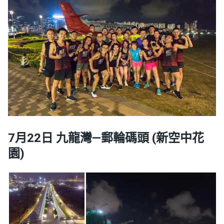
7月22日 九龍灣—郵輪碼頭 (新空中花
園)