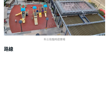
科士街臨時遊樂場
路線