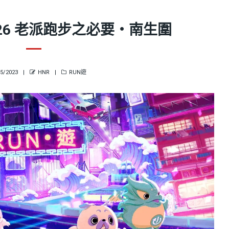
3.5.26 老派跑步之必要・南生圍
TED
AUTHOR
CATEGORIES
05/2023
HNR
RUN遊