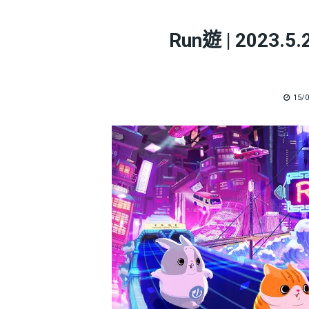
Run遊 | 202
POS
15/
ON