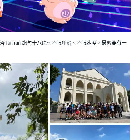
帶你一齊 fun run 跑勻十八區~ 不限年齡、不限速度，最緊要有一