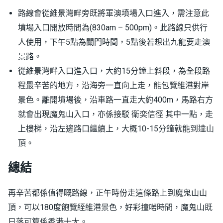
路線會從維景灣畔旁既將軍澳墳場入口進入，需注意此
墳場入口開放時間為(830am – 500pm)。此路線只供行
人使用，下午5點為關門時間，5點後若想出九龍要走澳
景路。
從維景灣畔入口進入口，大約15分鐘上斜段，為全段路
程最辛苦的地方，沿海旁一直向上走，能包覽維港對岸
景色。離開墳場後，沿車路一直走大約400m，馬路右方
就會出現魔鬼山入口，亦係接駁 衛奕信徑 其中一點，走
上樓梯，沿左邊路口繼續上，大概10-15分鐘就能到達山
頂。
總結
再辛苦都係值得嘅路線，正午時份走這條路上到魔鬼山山
頂，可以180度飽覽絰維港景色，好彩撞啱時間，魔鬼山既
日落可算係香港十大。