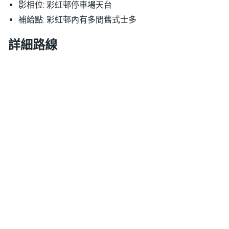
影相位: 彩虹邨停車場天台
補給點: 彩虹邨內有多間舊式士多
詳細路線