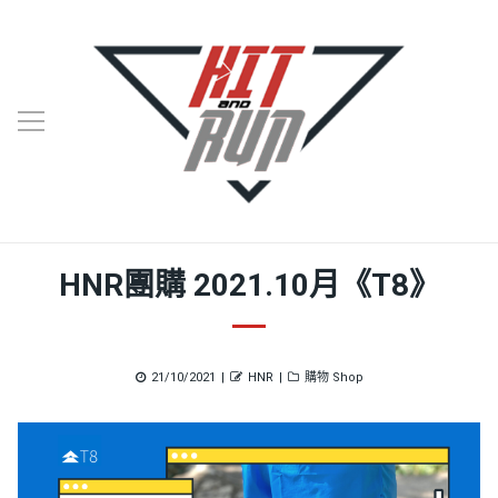
HNR團購 2021.10月《T8》
Posted
Author
Categories
21/10/2021
HNR
購物 Shop
on