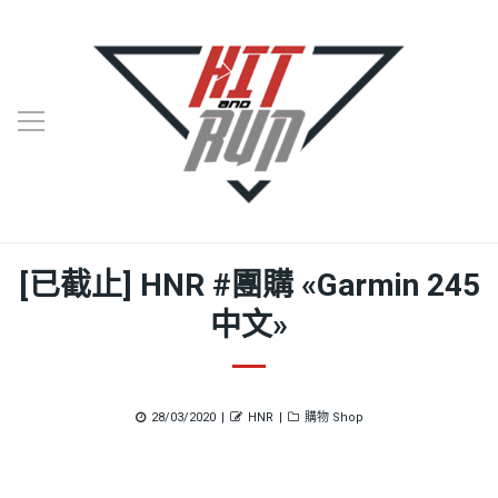
[已截止] HNR #團購 «Garmin 245
中文»
Posted
Author
Categories
28/03/2020
HNR
購物 Shop
on