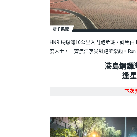
HNR 銅鑼灣10公里入門跑步班，課程
度人士，一齊流汗享受到跑步樂趣。Run and sw
港島銅鑼
逢星期
下次開