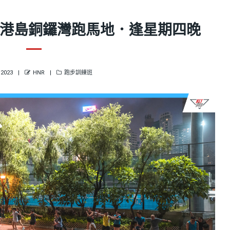
 | 港島銅鑼灣跑馬地．逢星期四晚
ED
AUTHOR
CATEGORIES
/2023
HNR
跑步訓練班