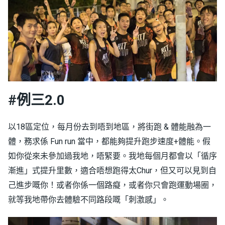
#例三2.0
以18區定位，每月份去到唔到地區，將街跑 & 體能融為一
體，務求係 Fun run 當中，都能夠提升跑步速度+體能。假
如你從來未參加過我地，唔緊要。我地每個月都會以「循序
漸進」式提升里數，適合唔想跑得太Chur，但又可以見到自
己進步嘅你！或者你係一個路癡，或者你只會跑運動場圈，
就等我地帶你去體驗不同路段嘅「刺激感」。