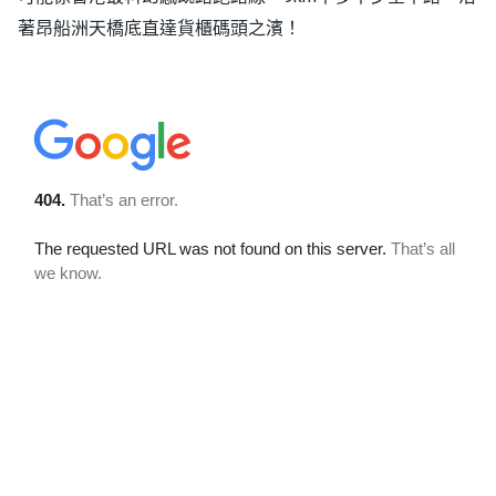
著昂船洲天橋底直達貨櫃碼頭之濱！