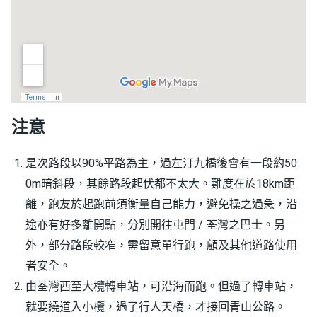
注意
是次路段以90%平路為主，過左汀九橋後會有一段約50
0m暗斜段，其餘路段起伏都不太大。難度在於18km距
離，跑友於起跑前須衡量自己能力，避免操之過急，沿
途亦
有好多離開點，分別開往屯門 /
荃灣之巴士。另
外，部分路段較窄，需留意單行跑，顧及其他道
路使用
者安全。
由荃灣西至大欖轉車站，可沿海而跑。但過了轉車站，
就要繞道入小欖，過了行人天橋，才接回青山公路。