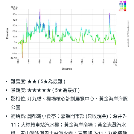
難易度: ★★ ( 5★為最難 )
景觀度: ★★★★★ ( 5★為最好 )
影相位: 汀九橋、機場核心計劃展覽中心、黃金海岸海豚
公
園
補給點: 麗都灣小食亭；嘉頓門市部 (只收現金)；深井7-
11；大欖轉車站汽水機；黃金海岸商場；黃金泳灘汽水
機；青山灣泳灘巴士站汽水機；三聖邨 7-11；兆麟運動