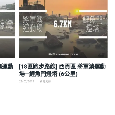
澳運動
[18區跑步路線] 西貢區 將軍澳運動
場—鯉魚門燈塔 (6公里)
Posted
Categories
22/02/2019
新界路線
on