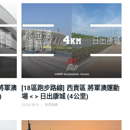
 將軍澳
[18區跑步路線] 西貢區 將軍澳運動
)
場 < > 日出康城 (4公里)
Posted
Categories
22/02/2019
新界路線
on