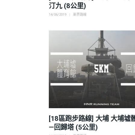
汀九 (8公里)
Posted
Categories
14/06/2019
新界路線
on
[18區跑步路線] 大埔 大埔墟
—回歸塔 (5公里)