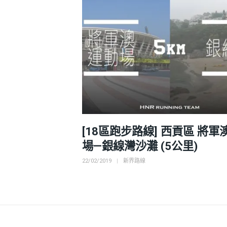
[18區跑步路線] 西貢區 將軍
場—銀線灣沙灘 (5公里)
Posted
Categories
22/02/2019
新界路線
on