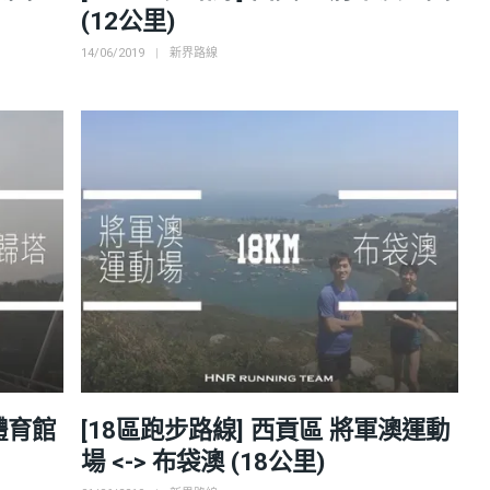
(12公里)
Posted
Categories
14/06/2019
新界路線
on
體育館
[18區跑步路線] 西貢區 將軍澳運動
場 <-> 布袋澳 (18公里)