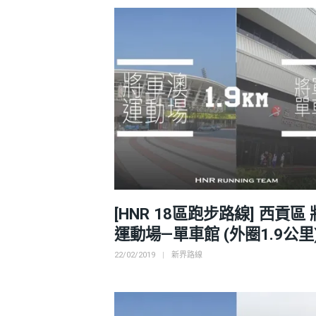
[HNR 18區跑步路線] 西貢區
運動場—單車館 (外圈1.9公里
Posted
Categories
22/02/2019
新界路線
on