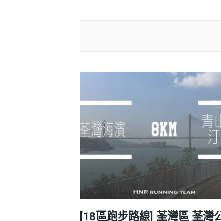
[18區跑步路線] 荃灣區 荃灣