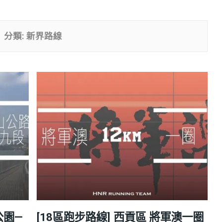
分類:
新界路線
公園—
[18區跑步路線] 西貢區 將軍澳一圈