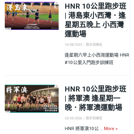
HNR 10公里跑步班
| 港島東小西灣．逢
星期五晚上 小西灣
運動場
Posted
Categories
10/08/2023
跑步訓練班
on
逢星期六早上小西灣運動場 HNR
#10公里入門跑步訓練班
HNR 10公里跑步班
| 將軍澳 逢星期一
晚．將軍澳運動場
Posted
Categories
22/03/2026
跑步訓練班
on
HNR 1
HNR 將軍澳10公 …
More
»