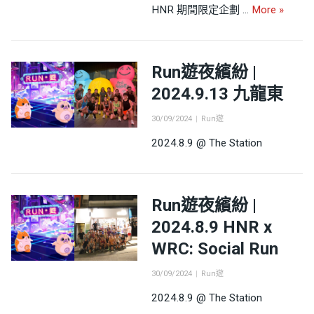
HNR 
HNR 期間限定企劃 …
More
»
Run遊夜繽紛 |
2024.9.13 九龍東
Posted
Categories
30/09/2024
Run遊
on
2024.8.9 @ The Station
Run遊夜繽紛 |
2024.8.9 HNR x
WRC: Social Run
Posted
Categories
30/09/2024
Run遊
on
2024.8.9 @ The Station