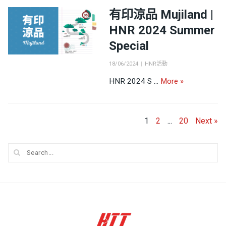
有印涼品 Mujiland |
HNR 2024 Summer
Special
Posted
Categories
18/06/2024
HNR活動
on
有印涼品 Mujila
HNR 2024 S …
More
»
Posts
1
2
...
20
Next »
pagination