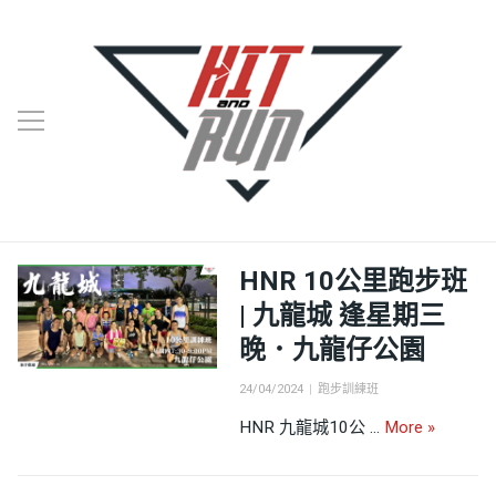
HNR 10公里跑步班
| 九龍城 逢星期三
晚．九龍仔公園
Posted
Categories
24/04/2024
跑步訓練班
on
HNR 1
HNR 九龍城10公 …
More
»