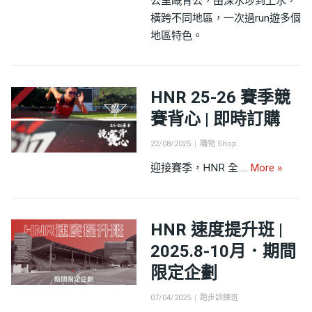
公里嘅青公，由深水埗到上水，
橫跨不同地區，一次過run遊多個
地區特色。
HNR 25-26 賽季競
賽背心 | 即時訂購
Posted
Categories
22/08/2025
購物 Shop
on
HNR 
迎接賽季，HNR 全 …
More
»
HNR 速度提升班 |
2025.8-10月．期間
限定企劃
Posted
Categories
07/04/2025
跑步訓練班
on