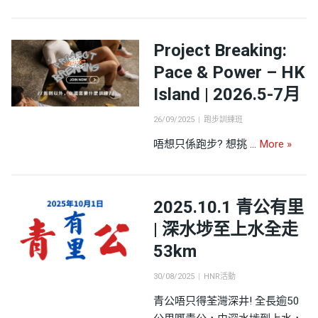
Project Breaking:
Pace & Power – HK
Island | 2026.5-7月
Posted
Categories
26/09/2025
跑步訓練班
on
Projec
唔想只係跑步? 想挑 …
More
»
2025.10.1 青公有里
| 深水埗至上水全走
53km
Posted
Categories
30/08/2025
HNR活動
on
青公唔只得荃灣深井! 全長逾50